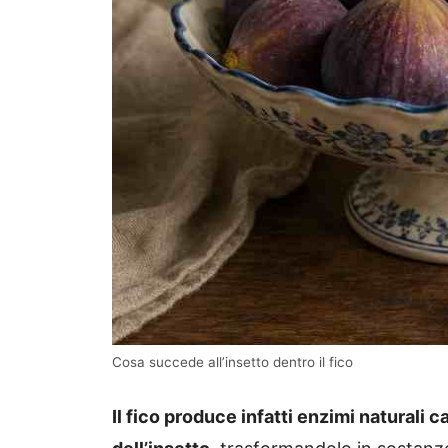
Cosa succede all’insetto dentro il fico
Il fico produce infatti enzimi natural