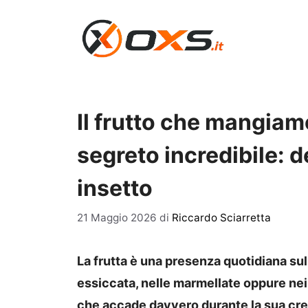
Vai
al
contenuto
Il frutto che mangia
segreto incredibile: 
insetto
21 Maggio 2026
di
Riccardo Sciarretta
La frutta è una presenza quotidiana su
essiccata, nelle marmellate oppure nei 
che accade davvero durante la sua cre